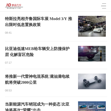
>
特斯拉亮相齐鲁国际车展 Model 3/Y 推
华东汽车 版权所有2026
出限时低息置换政策
08:41
比亚迪低速MEB给车辆安上防撞保护
层 化解盲区危险
07:17
将推新一代雷神电混系统 满油满电续
航将突破2000公里
08:53
当新能源汽车销冠成为一种姿态 比亚
迪将再次“荣耀”出击