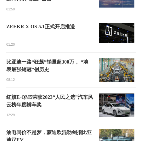
01:50
ZEEKR X OS 5.1正式开启推送
01:20
比亚迪一路“狂飙”销量超300万， “地
表最强销冠”创历史
08:12
红旗E-QM5荣获2023“人民之选”汽车风
云榜年度轿车奖
12:29
油电同价不是梦，蒙迪欧混动剑指比亚
迪汉EV